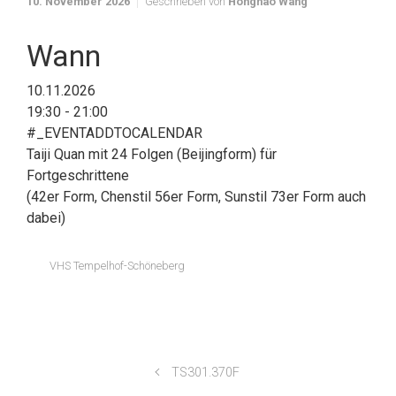
10. November 2026
Geschrieben von
Honghao Wang
Wann
10.11.2026
19:30 - 21:00
#_EVENTADDTOCALENDAR
Taiji Quan mit 24 Folgen (Beijingform) für
Fortgeschrittene
(42er Form, Chenstil 56er Form, Sunstil 73er Form auch
dabei)
VHS Tempelhof-Schöneberg
TS301.370F