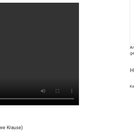
An
ge
H
Ke
Uwe Krause)