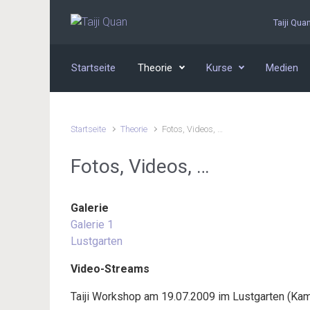
Zum Hauptinhalt springen
Taiji Qua
Startseite
Theorie
Kurse
Medien
Startseite
Theorie
Fotos, Videos, …
Fotos, Videos, …
Galerie
Galerie 1
Lustgarten
Video-Streams
Taiji Workshop am 19.07.2009 im Lustgarten (Kam