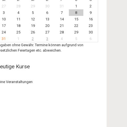
27
28
29
30
31
1
2
3
4
5
6
7
8
9
10
11
12
13
14
15
16
17
18
19
20
21
22
23
24
25
26
27
28
29
30
31
1
2
3
4
5
6
gaben ohne Gewähr. Termine können aufgrund von
setzlichen Feiertagen etc. abweichen.
eutige Kurse
ine Veranstaltungen