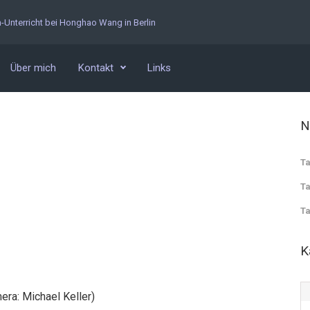
n-Unterricht bei Honghao Wang in Berlin
Über mich
Kontakt
Links
N
Ta
Ta
Ta
K
era: Michael Keller)