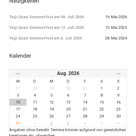
Neuigkeiten
Taiji Quan Sommerfest am 04. Juli 2026
19. Mai 2026
Taiji Quan Sommerfest am 12. Juli 2025
15. Mai 2025
Taiji Quan Sommerfest am 6. Juli 2024
28. Mai 2024
Kalender
Aug. 2026
<<
>>
M
D
M
D
F
S
S
27
28
29
30
31
1
2
3
4
5
6
7
8
9
10
11
12
13
14
15
16
17
18
19
20
21
22
23
24
25
26
27
28
29
30
31
1
2
3
4
5
6
Angaben ohne Gewähr. Termine können aufgrund von gesetzlichen
Feiertagen etc. abweichen.