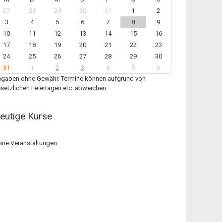
27
28
29
30
31
1
2
3
4
5
6
7
8
9
10
11
12
13
14
15
16
17
18
19
20
21
22
23
24
25
26
27
28
29
30
31
1
2
3
4
5
6
gaben ohne Gewähr. Termine können aufgrund von
setzlichen Feiertagen etc. abweichen.
eutige Kurse
ine Veranstaltungen