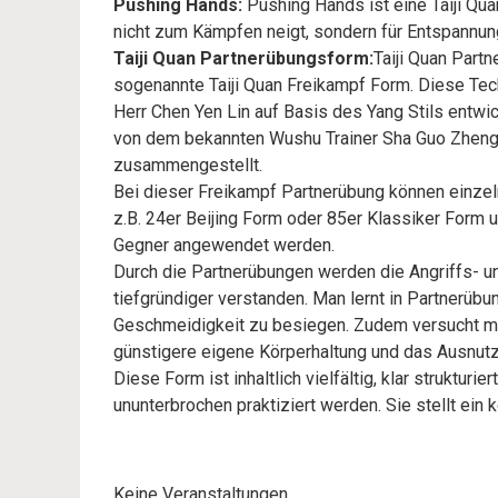
Pushing Hands:
Pushing Hands ist eine Taiji Qua
nicht zum Kämpfen neigt, sondern für Entspannun
Taiji Quan Partnerübungsform:
Taiji Quan Part
sogenannte Taiji Quan Freikampf Form. Diese Te
Herr Chen Yen Lin auf Basis des Yang Stils entwi
von dem bekannten Wushu Trainer Sha Guo Zheng
zusammengestellt.
Bei dieser Freikampf Partnerübung können einzeln
z.B. 24er Beijing Form oder 85er Klassiker Form un
Gegner angewendet werden.
Durch die Partnerübungen werden die Angriffs- u
tiefgründiger verstanden. Man lernt in Partnerübu
Geschmeidigkeit zu besiegen. Zudem versucht man
günstigere eigene Körperhaltung und das Ausnutz
Diese Form ist inhaltlich vielfältig, klar struktu
ununterbrochen praktiziert werden. Sie stellt ein k
Keine Veranstaltungen