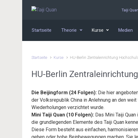
Zum Hauptinhalt springen
Taiji Qua
Startseite
Theorie
Kurse
Medien
Startseite
Kurse
HU-Berlin Zentraleinrichtung Hochschul
HU-Berlin Zentraleinrichtun
Die Beijingform (24 Folgen):
Die hier angeboten
der Volksrepublik China in Anlehnung an den weit 
Wiederholungen verzichtet wurde.
Mini Taiji Quan (10 Folgen):
Das Mini Taiji Quan
die grundlegenden Elemente des Taiji Quan kenne
Diese Form besteht aus einfachen, harmonisieren
gehen oder hohe Beinbewegungen machen. Sie ler