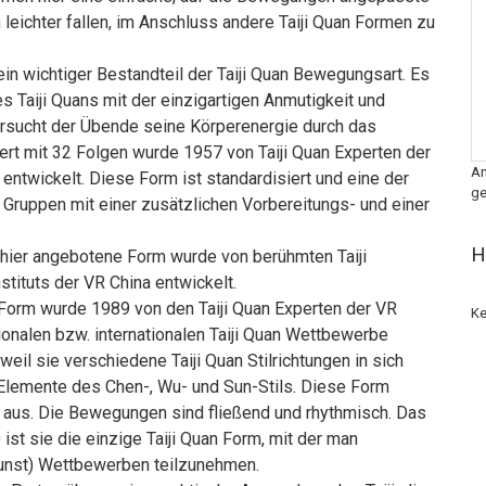
leichter fallen, im Anschluss andere Taiji Quan Formen zu
ein wichtiger Bestandteil der Taiji Quan Bewegungsart. Es
es Taiji Quans mit der einzigartigen Anmutigkeit und
rsucht der Übende seine Körperenergie durch das
ert mit 32 Folgen wurde 1957 von Taiji Quan Experten der
An
 entwickelt. Diese Form ist standardisiert und eine der
ge
4 Gruppen mit einer zusätzlichen Vorbereitungs- und einer
H
 hier angebotene Form wurde von berühmten Taiji
tituts der VR China entwickelt.
orm wurde 1989 von den Taiji Quan Experten der VR
Ke
ionalen bzw. internationalen Taiji Quan Wettbewerbe
eil sie verschiedene Taiji Quan Stilrichtungen in sich
t Elemente des Chen-, Wu- und Sun-Stils. Diese Form
 aus. Die Bewegungen sind fließend und rhythmisch. Das
 ist sie die einzige Taiji Quan Form, mit der man
fkunst) Wettbewerben teilzunehmen.