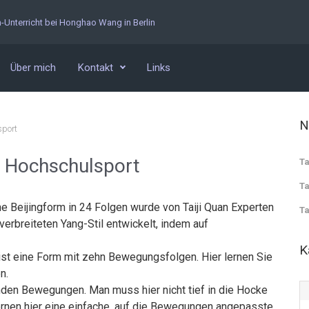
n-Unterricht bei Honghao Wang in Berlin
Über mich
Kontakt
Links
N
sport
g Hochschulsport
Ta
Ta
e Beijingform in 24 Folgen wurde von Taiji Quan Experten
Ta
verbreiteten Yang-Stil entwickelt, indem auf
K
 ist eine Form mit zehn Bewegungsfolgen. Hier lernen Sie
n.
den Bewegungen. Man muss hier nicht tief in die Hocke
nen hier eine einfache, auf die Bewegungen angepasste