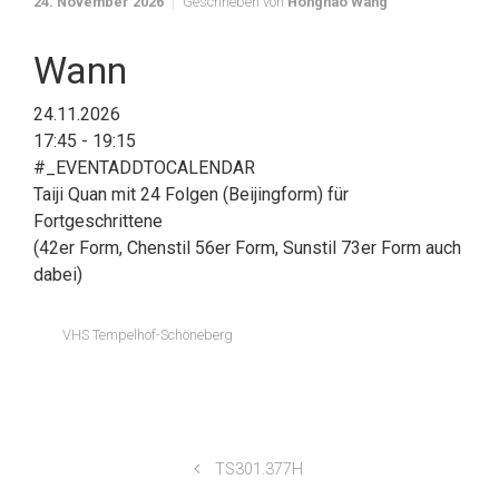
24. November 2026
Geschrieben von
Honghao Wang
Wann
24.11.2026
17:45 - 19:15
#_EVENTADDTOCALENDAR
Taiji Quan mit 24 Folgen (Beijingform) für
Fortgeschrittene
(42er Form, Chenstil 56er Form, Sunstil 73er Form auch
dabei)
VHS Tempelhof-Schöneberg
TS301.377H