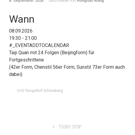
8. September 2026
Geschrieben von
Honghao Wang
Wann
08.09.2026
19:30 - 21:00
#_EVENTADDTOCALENDAR
Taiji Quan mit 24 Folgen (Beijingform) für
Fortgeschrittene
(42er Form, Chenstil 56er Form, Sunstil 73er Form auch
dabei)
VHS Tempelhof-Schöneberg
TS301.370F