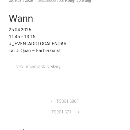
25. April 2026
Geschrieben von
Honghao Wang
Wann
25.04.2026
11:45 - 13:15
#_EVENTADDTOCALENDAR
Tai Ji Quan – Fächerkunst
VHS Tempelhof-Schöneberg
TS301.380F
TS301.371H