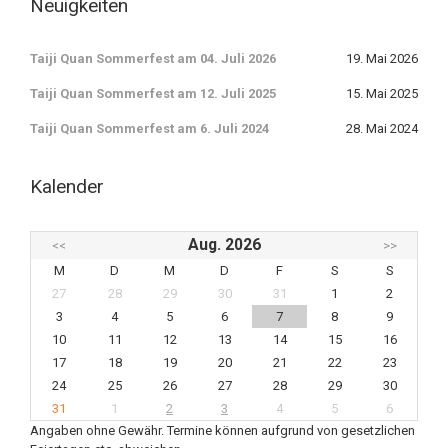
Neuigkeiten
Taiji Quan Sommerfest am 04. Juli 2026
19. Mai 2026
Taiji Quan Sommerfest am 12. Juli 2025
15. Mai 2025
Taiji Quan Sommerfest am 6. Juli 2024
28. Mai 2024
Kalender
Aug. 2026
<<
>>
M
D
M
D
F
S
S
27
28
29
30
31
1
2
3
4
5
6
7
8
9
10
11
12
13
14
15
16
17
18
19
20
21
22
23
24
25
26
27
28
29
30
31
1
2
3
4
5
6
Angaben ohne Gewähr. Termine können aufgrund von gesetzlichen