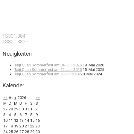
TS301.384F
TS301.382F
Neuigkeiten
Taiji Quan Sommerfest am 04. Juli 2026
19. Mai 2026
Taiji Quan Sommerfest am 12. Juli 2025
15. Mai 2025
Taiji Quan Sommerfest am 6. Juli 2024
28. Mai 2024
Kalender
<<
Aug. 2026
>>
M
D
M
D
F
S
S
27
28
29
30
31
1
2
3
4
5
6
7
8
9
10
11
12
13
14
15
16
17
18
19
20
21
22
23
24
25
26
27
28
29
30