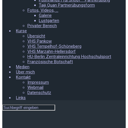
Pushhands (Tui Shou) – Partnerübung
Taiji Quan Partnerübungsform
Fotos, Videos, …
Galerie
Lustgarten
Privater Bereich
Kurse
Übersicht
VHS Pankow
VHS Tempelhof-Schöneberg
VHS Marzahn-Hellersdorf
HU-Berlin Zentraleinrichtung Hochschulsport
Französische Botschaft
Medien
Über mich
Kontakt
Impressum
Webmail
Datenschutz
Links