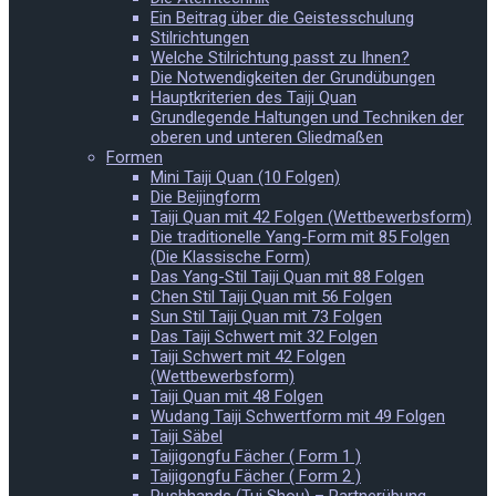
Ein Beitrag über die Geistesschulung
Stilrichtungen
Welche Stilrichtung passt zu Ihnen?
Die Notwendigkeiten der Grundübungen
Hauptkriterien des Taiji Quan
Grundlegende Haltungen und Techniken der
oberen und unteren Gliedmaßen
Formen
Mini Taiji Quan (10 Folgen)
Die Beijingform
Taiji Quan mit 42 Folgen (Wettbewerbsform)
Die traditionelle Yang-Form mit 85 Folgen
(Die Klassische Form)
Das Yang-Stil Taiji Quan mit 88 Folgen
Chen Stil Taiji Quan mit 56 Folgen
Sun Stil Taiji Quan mit 73 Folgen
Das Taiji Schwert mit 32 Folgen
Taiji Schwert mit 42 Folgen
(Wettbewerbsform)
Taiji Quan mit 48 Folgen
Wudang Taiji Schwertform mit 49 Folgen
Taiji Säbel
Taijigongfu Fächer ( Form 1 )
Taijigongfu Fächer ( Form 2 )