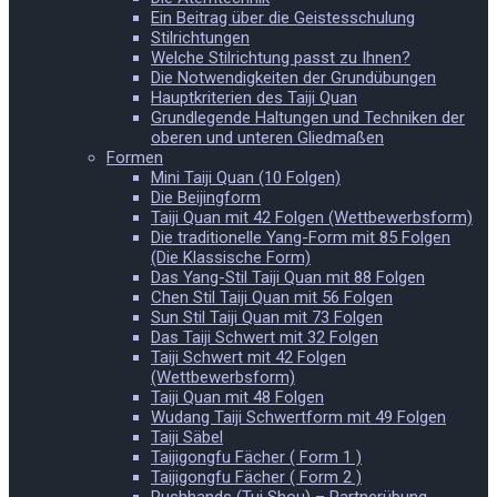
Ein Beitrag über die Geistesschulung
Stilrichtungen
Welche Stilrichtung passt zu Ihnen?
Die Notwendigkeiten der Grundübungen
Hauptkriterien des Taiji Quan
Grundlegende Haltungen und Techniken der
oberen und unteren Gliedmaßen
Formen
Mini Taiji Quan (10 Folgen)
Die Beijingform
Taiji Quan mit 42 Folgen (Wettbewerbsform)
Die traditionelle Yang-Form mit 85 Folgen
(Die Klassische Form)
Das Yang-Stil Taiji Quan mit 88 Folgen
Chen Stil Taiji Quan mit 56 Folgen
Sun Stil Taiji Quan mit 73 Folgen
Das Taiji Schwert mit 32 Folgen
Taiji Schwert mit 42 Folgen
(Wettbewerbsform)
Taiji Quan mit 48 Folgen
Wudang Taiji Schwertform mit 49 Folgen
Taiji Säbel
Taijigongfu Fächer ( Form 1 )
Taijigongfu Fächer ( Form 2 )