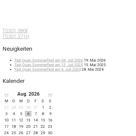
TS301.380F
TS301.371H
Neuigkeiten
Taiji Quan Sommerfest am 04. Juli 2026
19. Mai 2026
Taiji Quan Sommerfest am 12. Juli 2025
15. Mai 2025
Taiji Quan Sommerfest am 6. Juli 2024
28. Mai 2024
Kalender
Aug. 2026
<<
>>
M
D
M
D
F
S
S
27
28
29
30
31
1
2
3
4
5
6
7
8
9
10
11
12
13
14
15
16
17
18
19
20
21
22
23
24
25
26
27
28
29
30