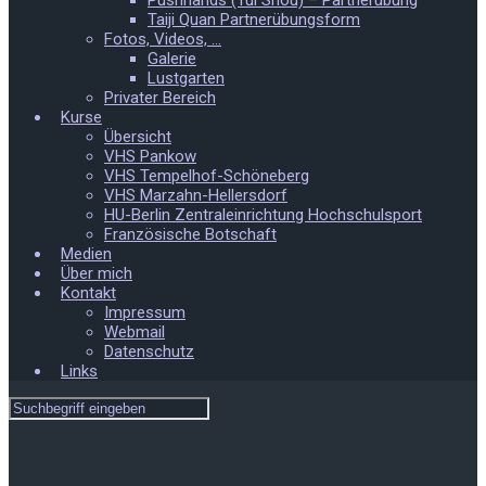
Pushhands (Tui Shou) – Partnerübung
Taiji Quan Partnerübungsform
Fotos, Videos, …
Galerie
Lustgarten
Privater Bereich
Kurse
Übersicht
VHS Pankow
VHS Tempelhof-Schöneberg
VHS Marzahn-Hellersdorf
HU-Berlin Zentraleinrichtung Hochschulsport
Französische Botschaft
Medien
Über mich
Kontakt
Impressum
Webmail
Datenschutz
Links