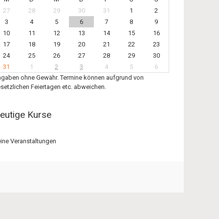
27
28
29
30
31
1
2
3
4
5
6
7
8
9
10
11
12
13
14
15
16
17
18
19
20
21
22
23
24
25
26
27
28
29
30
31
1
2
3
4
5
6
gaben ohne Gewähr. Termine können aufgrund von
setzlichen Feiertagen etc. abweichen.
eutige Kurse
ine Veranstaltungen