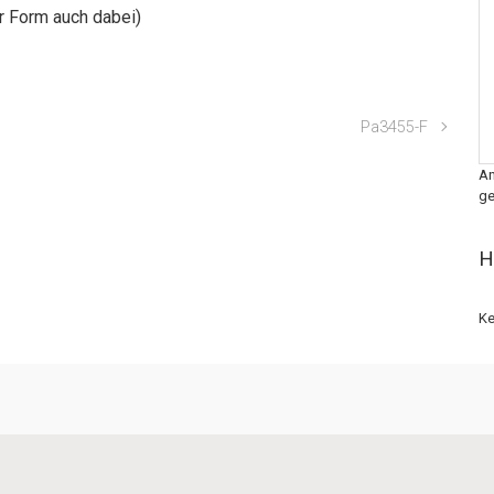
er Form auch dabei)
Pa3455-F
An
ge
H
Ke