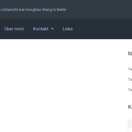
n-Unterricht bei Honghao Wang in Berlin
Über mich
Kontakt
Links
N
Ta
Ta
Ta
K