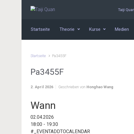
Zum Hauptinhalt springen
Taiji Qua
Startseite
Theorie
Kurse
Medien
Startseite
Pa3455F
Pa3455F
2. April 2026
Geschrieben von
Honghao Wang
Wann
02.04.2026
18:00 - 19:30
#_EVENTADDTOCALENDAR