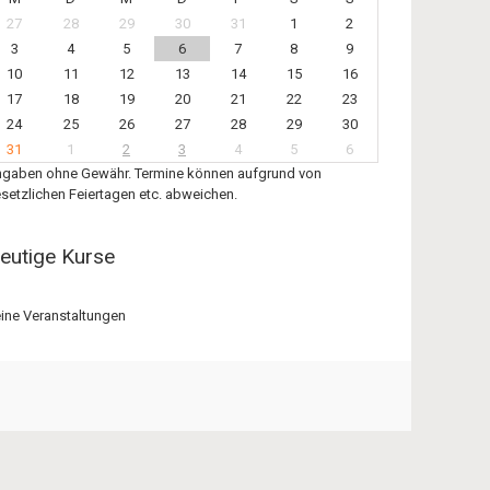
27
28
29
30
31
1
2
3
4
5
6
7
8
9
10
11
12
13
14
15
16
17
18
19
20
21
22
23
24
25
26
27
28
29
30
31
1
2
3
4
5
6
gaben ohne Gewähr. Termine können aufgrund von
setzlichen Feiertagen etc. abweichen.
eutige Kurse
ine Veranstaltungen