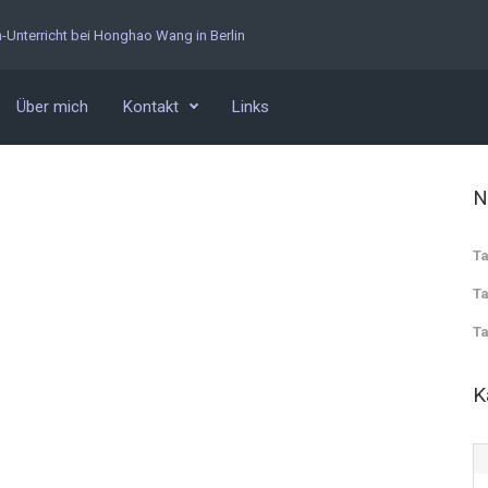
n-Unterricht bei Honghao Wang in Berlin
Über mich
Kontakt
Links
N
Ta
Ta
Ta
K