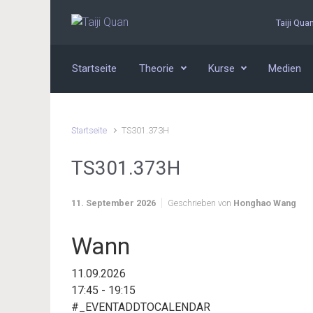
Zum Hauptinhalt springen
Taiji Qua
Startseite
Theorie
Kurse
Medien
Startseite
TS301.373H
TS301.373H
11. September 2026
Geschrieben von
Honghao Wang
Wann
11.09.2026
17:45 - 19:15
#_EVENTADDTOCALENDAR