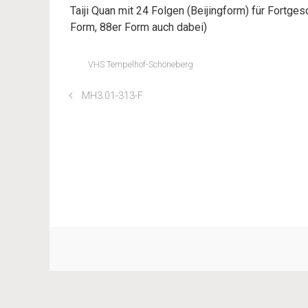
Taiji Quan mit 24 Folgen (Beijingform) für Fortges
Form, 88er Form auch dabei)
VHS Tempelhof-Schöneberg
MH3.01-313-F