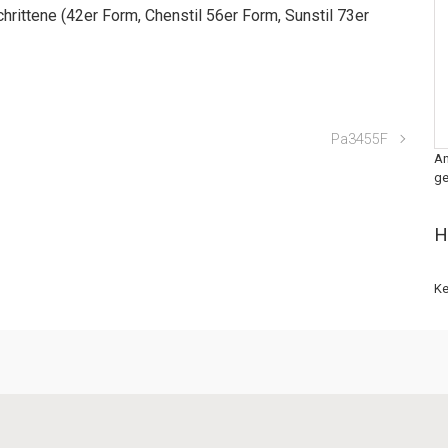
chrittene (42er Form, Chenstil 56er Form, Sunstil 73er
Pa3455F
An
ge
H
Ke