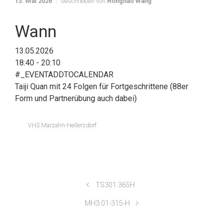
13. Mai 2026
Geschrieben von
Honghao Wang
Wann
13.05.2026
18:40 - 20:10
#_EVENTADDTOCALENDAR
Taiji Quan mit 24 Folgen für Fortgeschrittene (88er
Form und Partnerübung auch dabei)
VHS Marzahn-Hellersdorf
TS301.365H
MH3.01-315-H