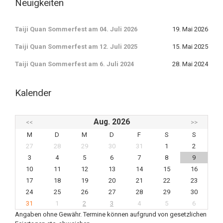
Neuigkeiten
Taiji Quan Sommerfest am 04. Juli 2026
19. Mai 2026
Taiji Quan Sommerfest am 12. Juli 2025
15. Mai 2025
Taiji Quan Sommerfest am 6. Juli 2024
28. Mai 2024
Kalender
Aug. 2026
<<
>>
M
D
M
D
F
S
S
27
28
29
30
31
1
2
3
4
5
6
7
8
9
10
11
12
13
14
15
16
17
18
19
20
21
22
23
24
25
26
27
28
29
30
31
1
2
3
4
5
6
Angaben ohne Gewähr. Termine können aufgrund von gesetzlichen