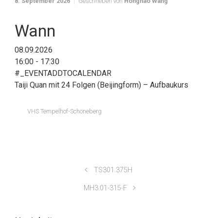
8. September 2026
Geschrieben von
Honghao Wang
Wann
08.09.2026
16:00 - 17:30
#_EVENTADDTOCALENDAR
Taiji Quan mit 24 Folgen (Beijingform) – Aufbaukurs
VHS Tempelhof-Schöneberg
TS301.375H
MH3.01-315-F