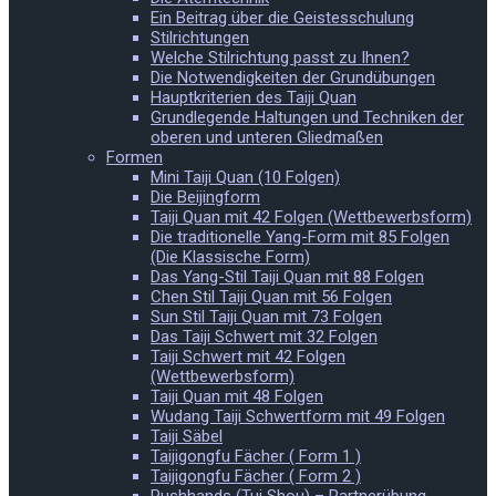
Ein Beitrag über die Geistesschulung
Stilrichtungen
Welche Stilrichtung passt zu Ihnen?
Die Notwendigkeiten der Grundübungen
Hauptkriterien des Taiji Quan
Grundlegende Haltungen und Techniken der
oberen und unteren Gliedmaßen
Formen
Mini Taiji Quan (10 Folgen)
Die Beijingform
Taiji Quan mit 42 Folgen (Wettbewerbsform)
Die traditionelle Yang-Form mit 85 Folgen
(Die Klassische Form)
Das Yang-Stil Taiji Quan mit 88 Folgen
Chen Stil Taiji Quan mit 56 Folgen
Sun Stil Taiji Quan mit 73 Folgen
Das Taiji Schwert mit 32 Folgen
Taiji Schwert mit 42 Folgen
(Wettbewerbsform)
Taiji Quan mit 48 Folgen
Wudang Taiji Schwertform mit 49 Folgen
Taiji Säbel
Taijigongfu Fächer ( Form 1 )
Taijigongfu Fächer ( Form 2 )