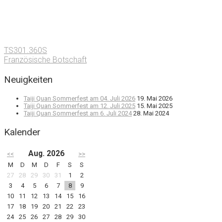
TS301.360S
Französische Botschaft
Neuigkeiten
Taiji Quan Sommerfest am 04. Juli 2026
19. Mai 2026
Taiji Quan Sommerfest am 12. Juli 2025
15. Mai 2025
Taiji Quan Sommerfest am 6. Juli 2024
28. Mai 2024
Kalender
Aug. 2026
<<
>>
M
D
M
D
F
S
S
27
28
29
30
31
1
2
3
4
5
6
7
8
9
10
11
12
13
14
15
16
17
18
19
20
21
22
23
24
25
26
27
28
29
30