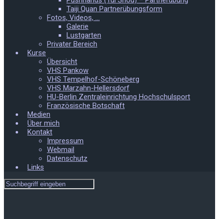
Pushhands (Tui Shou) – Partnerübung
Taiji Quan Partnerübungsform
Fotos, Videos, …
Galerie
Lustgarten
Privater Bereich
Kurse
Übersicht
VHS Pankow
VHS Tempelhof-Schöneberg
VHS Marzahn-Hellersdorf
HU-Berlin Zentraleinrichtung Hochschulsport
Französische Botschaft
Medien
Über mich
Kontakt
Impressum
Webmail
Datenschutz
Links