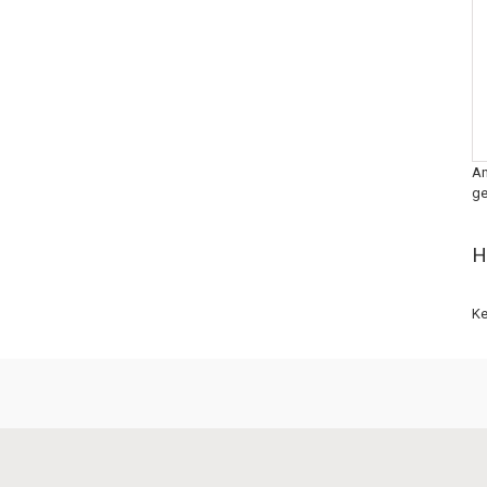
An
ge
H
Ke