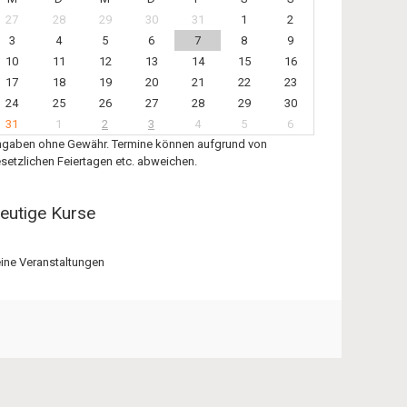
27
28
29
30
31
1
2
3
4
5
6
7
8
9
10
11
12
13
14
15
16
17
18
19
20
21
22
23
24
25
26
27
28
29
30
31
1
2
3
4
5
6
gaben ohne Gewähr. Termine können aufgrund von
setzlichen Feiertagen etc. abweichen.
eutige Kurse
ine Veranstaltungen