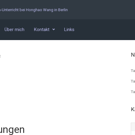
n-Unterricht bei Honghao Wang in Berlin
Über mich
Kontakt
Links
N
t
Ta
Ta
Ta
g
K
ungen