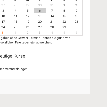
27
28
29
30
31
1
2
3
4
5
6
7
8
9
10
11
12
13
14
15
16
17
18
19
20
21
22
23
24
25
26
27
28
29
30
31
1
2
3
4
5
6
gaben ohne Gewähr. Termine können aufgrund von
setzlichen Feiertagen etc. abweichen.
eutige Kurse
ine Veranstaltungen