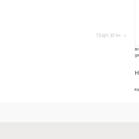
TS301.371H
An
ge
H
Ke