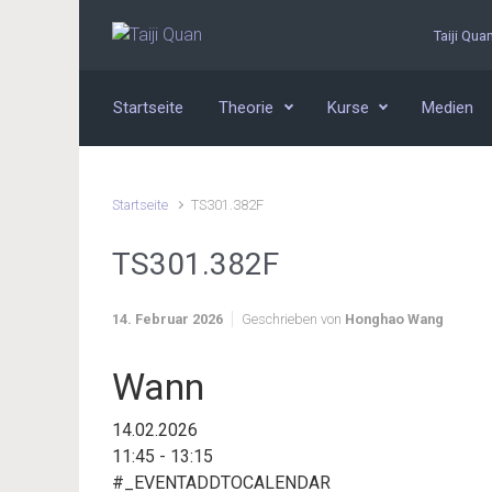
Zum Hauptinhalt springen
Taiji Qua
Startseite
Theorie
Kurse
Medien
Startseite
TS301.382F
TS301.382F
14. Februar 2026
Geschrieben von
Honghao Wang
Wann
14.02.2026
11:45 - 13:15
#_EVENTADDTOCALENDAR