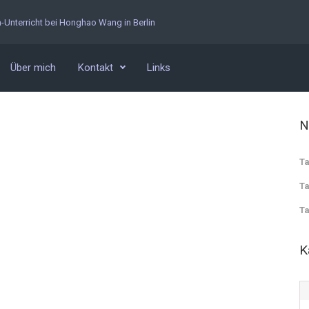
n-Unterricht bei Honghao Wang in Berlin
Über mich
Kontakt
Links
N
Ta
Ta
Ta
K