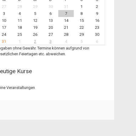
27
28
29
30
31
1
2
3
4
5
6
7
8
9
10
11
12
13
14
15
16
17
18
19
20
21
22
23
24
25
26
27
28
29
30
31
1
2
3
4
5
6
gaben ohne Gewähr. Termine können aufgrund von
setzlichen Feiertagen etc. abweichen.
eutige Kurse
ine Veranstaltungen