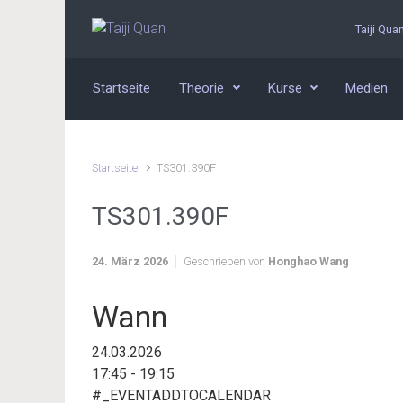
Zum Hauptinhalt springen
Taiji Qua
Startseite
Theorie
Kurse
Medien
Startseite
TS301.390F
TS301.390F
24. März 2026
Geschrieben von
Honghao Wang
Wann
24.03.2026
17:45 - 19:15
#_EVENTADDTOCALENDAR