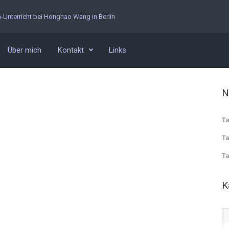
n-Unterricht bei Honghao Wang in Berlin
Über mich
Kontakt
Links
N
Ta
Ta
Ta
K