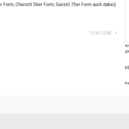
r Form, Chenstil 56er Form, Sunstil 73er Form auch dabei)
TS301.378F
An
ge
H
Ke