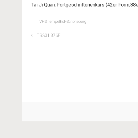
Tai Ji Quan: Fortgeschrittenenkurs (42er Form,88e
VHS Tempelhof-Schöneberg
TS301.376F