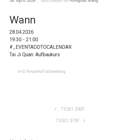
28. April 2026
Geschrieben von
Honghao Wang
Wann
28.04.2026
19:30 - 21:00
#_EVENTADDTOCALENDAR
Tai Ji Quan: Aufbaukurs
VHS Tempelhof-Schöneberg
TS301.390F
TS301.370F