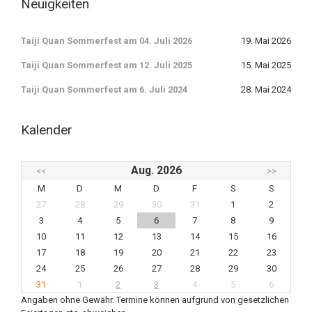
Neuigkeiten
Taiji Quan Sommerfest am 04. Juli 2026
19. Mai 2026
Taiji Quan Sommerfest am 12. Juli 2025
15. Mai 2025
Taiji Quan Sommerfest am 6. Juli 2024
28. Mai 2024
Kalender
Aug. 2026
<<
>>
M
D
M
D
F
S
S
27
28
29
30
31
1
2
3
4
5
6
7
8
9
10
11
12
13
14
15
16
17
18
19
20
21
22
23
24
25
26
27
28
29
30
31
1
2
3
4
5
6
Angaben ohne Gewähr. Termine können aufgrund von gesetzlichen