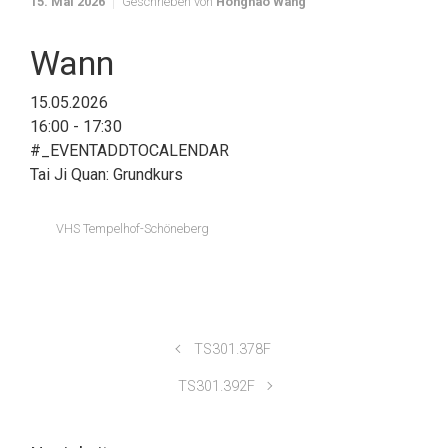
15. Mai 2026
Geschrieben von
Honghao Wang
Wann
15.05.2026
16:00 - 17:30
#_EVENTADDTOCALENDAR
Tai Ji Quan: Grundkurs
VHS Tempelhof-Schöneberg
TS301.378F
TS301.392F