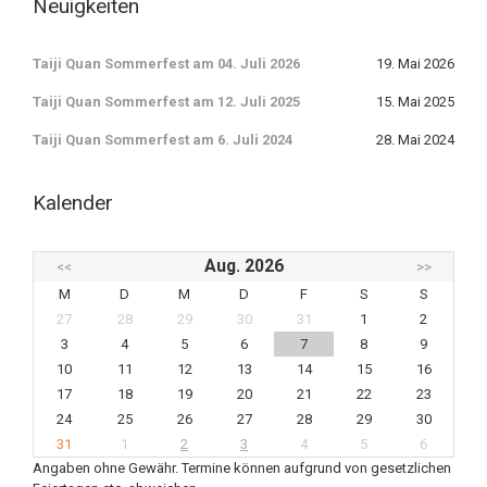
Neuigkeiten
Taiji Quan Sommerfest am 04. Juli 2026
19. Mai 2026
Taiji Quan Sommerfest am 12. Juli 2025
15. Mai 2025
Taiji Quan Sommerfest am 6. Juli 2024
28. Mai 2024
Kalender
Aug. 2026
<<
>>
M
D
M
D
F
S
S
27
28
29
30
31
1
2
3
4
5
6
7
8
9
10
11
12
13
14
15
16
17
18
19
20
21
22
23
24
25
26
27
28
29
30
31
1
2
3
4
5
6
Angaben ohne Gewähr. Termine können aufgrund von gesetzlichen