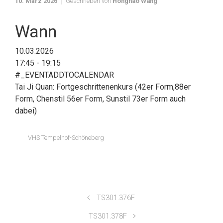
10. März 2026
Geschrieben von
Honghao Wang
Wann
10.03.2026
17:45 - 19:15
#_EVENTADDTOCALENDAR
Tai Ji Quan: Fortgeschrittenenkurs (42er Form,88er
Form, Chenstil 56er Form, Sunstil 73er Form auch
dabei)
VHS Tempelhof-Schöneberg
TS301.376F
TS301.378F