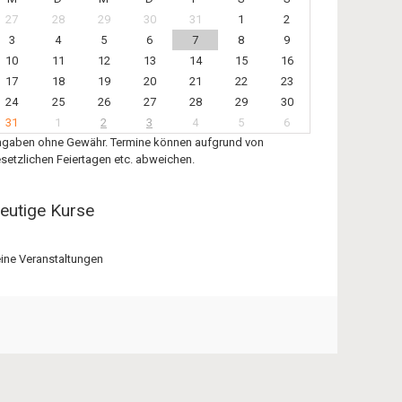
27
28
29
30
31
1
2
3
4
5
6
7
8
9
10
11
12
13
14
15
16
17
18
19
20
21
22
23
24
25
26
27
28
29
30
31
1
2
3
4
5
6
gaben ohne Gewähr. Termine können aufgrund von
setzlichen Feiertagen etc. abweichen.
eutige Kurse
ine Veranstaltungen