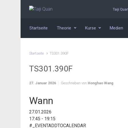
Zum Hauptinhalt springen
Taiji Qua
Startseite
Theorie
Kurse
Medien
Startseite
TS301.390F
TS301.390F
27. Januar 2026
Geschrieben von
Honghao Wang
Wann
27.01.2026
17:45 - 19:15
#_EVENTADDTOCALENDAR