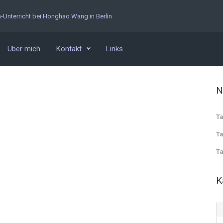
n-Unterricht bei Honghao Wang in Berlin
Über mich
Kontakt
Links
N
Ta
Ta
Ta
K