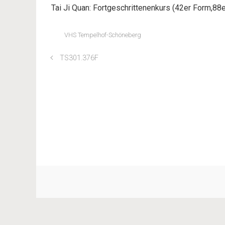
Tai Ji Quan: Fortgeschrittenenkurs (42er Form,88e
VHS Tempelhof-Schöneberg
TS301.376F