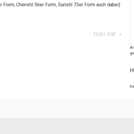
r Form, Chenstil 56er Form, Sunstil 73er Form auch dabei)
TS301.378F
An
ge
H
Ke