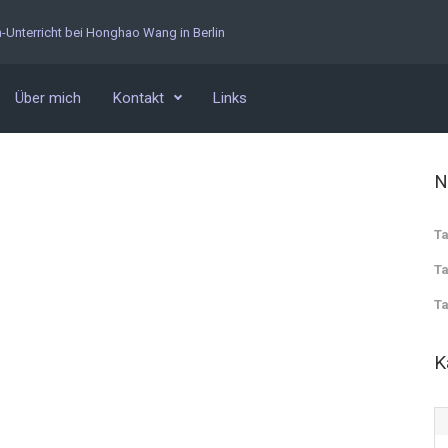
n-Unterricht bei Honghao Wang in Berlin
Über mich
Kontakt
Links
N
Ta
Ta
Ta
K