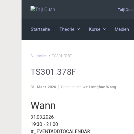
Zum Hauptinhalt springen
Taiji Qua
Startseite
Theorie
Kurse
Medien
Startseite
TS301.378F
TS301.378F
31. März 2026
Geschrieben von
Honghao Wang
Wann
31.03.2026
19:30 - 21:00
#_EVENTADDTOCALENDAR