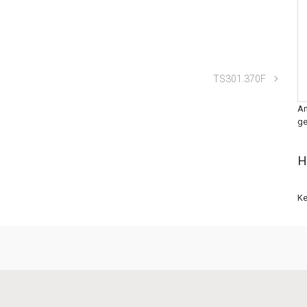
TS301.370F
An
ge
H
Ke