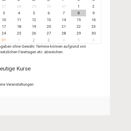
27
28
29
30
31
1
2
3
4
5
6
7
8
9
10
11
12
13
14
15
16
17
18
19
20
21
22
23
24
25
26
27
28
29
30
31
1
2
3
4
5
6
gaben ohne Gewähr. Termine können aufgrund von
setzlichen Feiertagen etc. abweichen.
eutige Kurse
ine Veranstaltungen