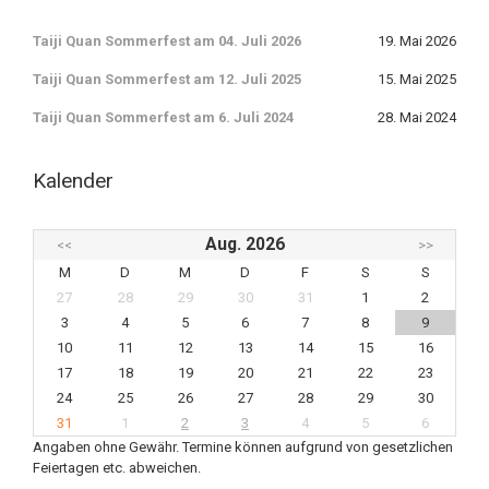
Taiji Quan Sommerfest am 04. Juli 2026
19. Mai 2026
Taiji Quan Sommerfest am 12. Juli 2025
15. Mai 2025
Taiji Quan Sommerfest am 6. Juli 2024
28. Mai 2024
Kalender
Aug. 2026
<<
>>
M
D
M
D
F
S
S
27
28
29
30
31
1
2
3
4
5
6
7
8
9
10
11
12
13
14
15
16
17
18
19
20
21
22
23
24
25
26
27
28
29
30
31
1
2
3
4
5
6
Angaben ohne Gewähr. Termine können aufgrund von gesetzlichen
Feiertagen etc. abweichen.