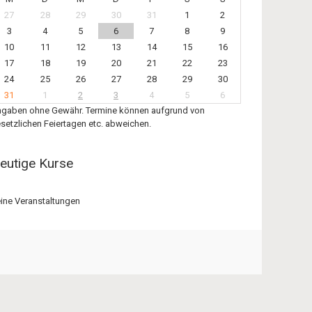
27
28
29
30
31
1
2
3
4
5
6
7
8
9
10
11
12
13
14
15
16
17
18
19
20
21
22
23
24
25
26
27
28
29
30
31
1
2
3
4
5
6
gaben ohne Gewähr. Termine können aufgrund von
setzlichen Feiertagen etc. abweichen.
eutige Kurse
ine Veranstaltungen