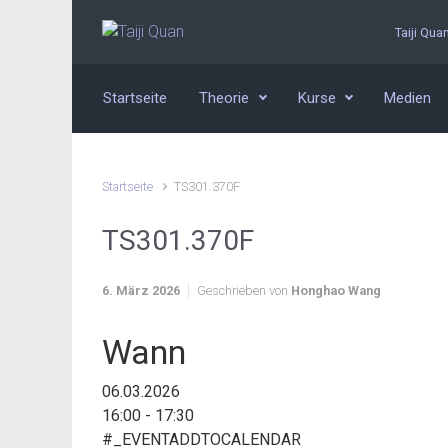
Zum Hauptinhalt springen
Taiji Qua
Startseite
Theorie
Kurse
Medien
Startseite
TS301.370F
TS301.370F
6. März 2026
Geschrieben von
Honghao Wang
Wann
06.03.2026
16:00 - 17:30
#_EVENTADDTOCALENDAR