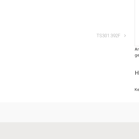
TS301.392F
An
ge
H
Ke