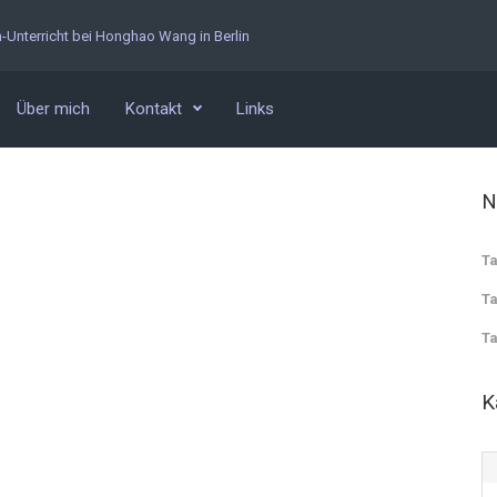
n-Unterricht bei Honghao Wang in Berlin
Über mich
Kontakt
Links
N
Ta
Ta
Ta
K