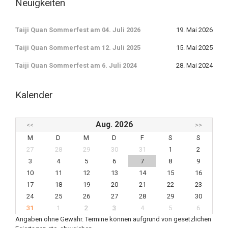
Neuigkeiten
Taiji Quan Sommerfest am 04. Juli 2026
19. Mai 2026
Taiji Quan Sommerfest am 12. Juli 2025
15. Mai 2025
Taiji Quan Sommerfest am 6. Juli 2024
28. Mai 2024
Kalender
Aug. 2026
<<
>>
M
D
M
D
F
S
S
27
28
29
30
31
1
2
3
4
5
6
7
8
9
10
11
12
13
14
15
16
17
18
19
20
21
22
23
24
25
26
27
28
29
30
31
1
2
3
4
5
6
Angaben ohne Gewähr. Termine können aufgrund von gesetzlichen