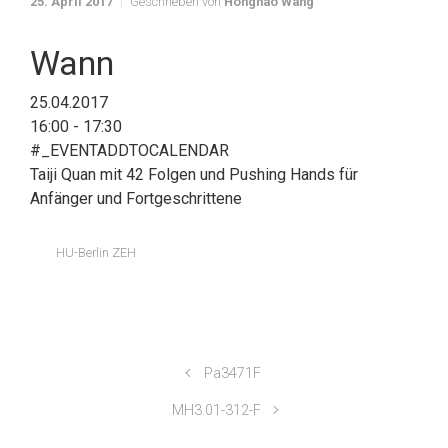
25. April 2017
Geschrieben von
Honghao Wang
Wann
25.04.2017
16:00 - 17:30
#_EVENTADDTOCALENDAR
Taiji Quan mit 42 Folgen und Pushing Hands für
Anfänger und Fortgeschrittene
HU-Berlin ZEH
Pa3471F
MH3.01-312-F