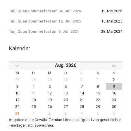
Taiji Quan Sommerfest am 04. Juli 2026
19. Mai 2026
Taiji Quan Sommerfest am 12. Juli 2025
15. Mai 2025
Taiji Quan Sommerfest am 6. Juli 2024
28. Mai 2024
Kalender
Aug. 2026
<<
>>
M
D
M
D
F
S
S
27
28
29
30
31
1
2
3
4
5
6
7
8
9
10
11
12
13
14
15
16
17
18
19
20
21
22
23
24
25
26
27
28
29
30
31
1
2
3
4
5
6
Angaben ohne Gewähr. Termine können aufgrund von gesetzlichen
Feiertagen etc. abweichen.