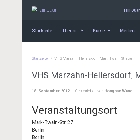
Zum Hauptinhalt springen
Taiji Qua
Startseite
Theorie
Kurse
Medien
Startseite
VHS Marzahn-Hellersdorf, Mark-Twain-Straße
VHS Marzahn-Hellersdorf, 
18. September 2012
Geschrieben von
Honghao Wang
Veranstaltungsort
Mark-Twain-Str. 27
Berlin
Berlin