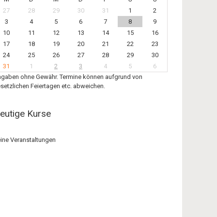
27
28
29
30
31
1
2
3
4
5
6
7
8
9
10
11
12
13
14
15
16
17
18
19
20
21
22
23
24
25
26
27
28
29
30
31
1
2
3
4
5
6
gaben ohne Gewähr. Termine können aufgrund von
setzlichen Feiertagen etc. abweichen.
eutige Kurse
ine Veranstaltungen