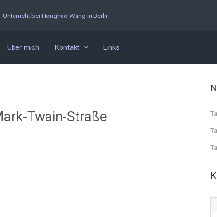
n-Unterricht bei Honghao Wang in Berlin
Über mich
Kontakt
Links
N
Mark-Twain-Straße
Ta
Ta
Ta
K