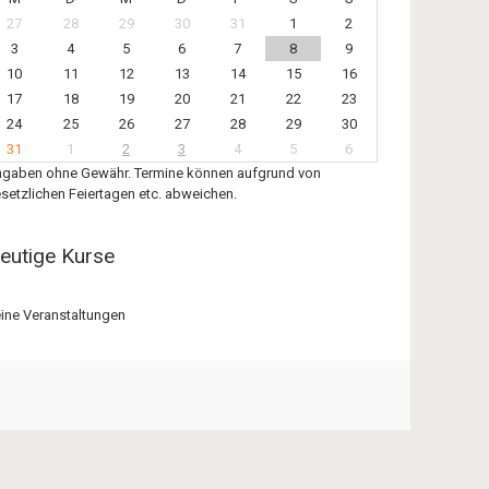
27
28
29
30
31
1
2
3
4
5
6
7
8
9
10
11
12
13
14
15
16
17
18
19
20
21
22
23
24
25
26
27
28
29
30
31
1
2
3
4
5
6
gaben ohne Gewähr. Termine können aufgrund von
setzlichen Feiertagen etc. abweichen.
eutige Kurse
ine Veranstaltungen