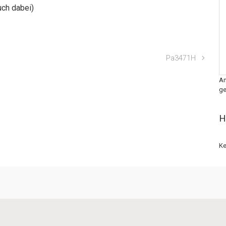
uch dabei)
Pa3471H
An
ge
H
Ke