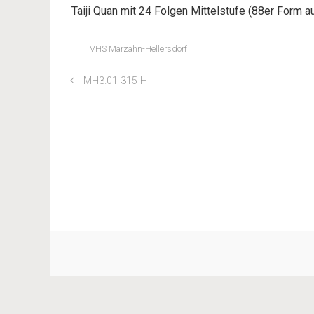
Taiji Quan mit 24 Folgen Mittelstufe (88er Form a
VHS Marzahn-Hellersdorf
MH3.01-315-H