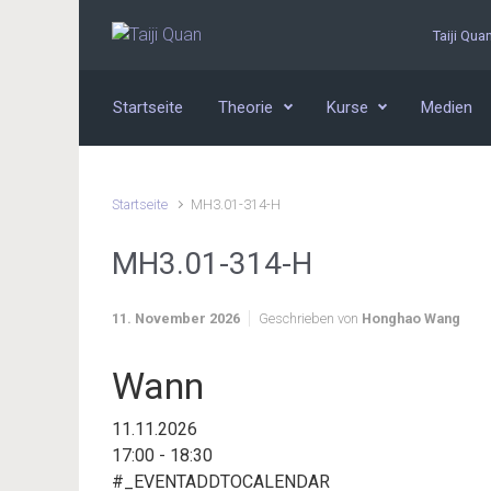
Zum Hauptinhalt springen
Taiji Qua
Startseite
Theorie
Kurse
Medien
Startseite
MH3.01-314-H
MH3.01-314-H
11. November 2026
Geschrieben von
Honghao Wang
Wann
11.11.2026
17:00 - 18:30
#_EVENTADDTOCALENDAR