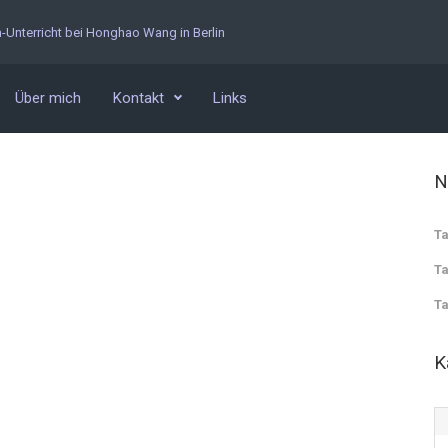
n-Unterricht bei Honghao Wang in Berlin
Über mich
Kontakt
Links
N
Ta
Ta
Ta
K