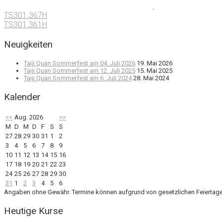
TS301.367H
TS301.361H
Neuigkeiten
Taiji Quan Sommerfest am 04. Juli 2026
19. Mai 2026
Taiji Quan Sommerfest am 12. Juli 2025
15. Mai 2025
Taiji Quan Sommerfest am 6. Juli 2024
28. Mai 2024
Kalender
<<
Aug. 2026
>>
M
D
M
D
F
S
S
27
28
29
30
31
1
2
3
4
5
6
7
8
9
10
11
12
13
14
15
16
17
18
19
20
21
22
23
24
25
26
27
28
29
30
31
1
2
3
4
5
6
Angaben ohne Gewähr. Termine können aufgrund von gesetzlichen Feiertage
Heutige Kurse