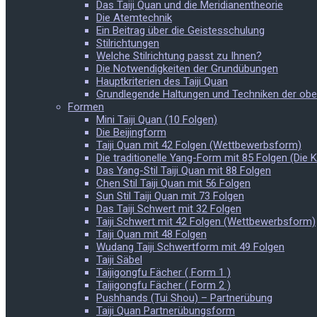
Das Taiji Quan und die Meridianentheorie
Die Atemtechnik
Ein Beitrag über die Geistesschulung
Stilrichtungen
Welche Stilrichtung passt zu Ihnen?
Die Notwendigkeiten der Grundübungen
Hauptkriterien des Taiji Quan
Grundlegende Haltungen und Techniken der ob
Formen
Mini Taiji Quan (10 Folgen)
Die Beijingform
Taiji Quan mit 42 Folgen (Wettbewerbsform)
Die traditionelle Yang-Form mit 85 Folgen (Die 
Das Yang-Stil Taiji Quan mit 88 Folgen
Chen Stil Taiji Quan mit 56 Folgen
Sun Stil Taiji Quan mit 73 Folgen
Das Taiji Schwert mit 32 Folgen
Taiji Schwert mit 42 Folgen (Wettbewerbsform)
Taiji Quan mit 48 Folgen
Wudang Taiji Schwertform mit 49 Folgen
Taiji Säbel
Taijigongfu Fächer ( Form 1 )
Taijigongfu Fächer ( Form 2 )
Pushhands (Tui Shou) – Partnerübung
Taiji Quan Partnerübungsform