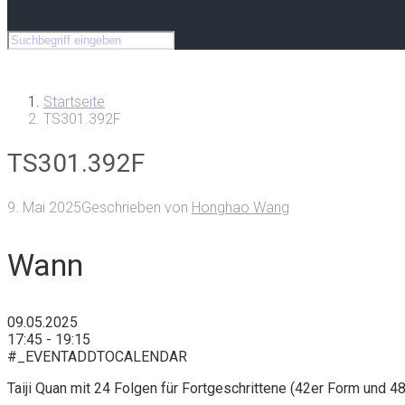
Startseite
TS301.392F
TS301.392F
9. Mai 2025
Geschrieben von
Honghao Wang
Wann
09.05.2025
17:45 - 19:15
#_EVENTADDTOCALENDAR
Taiji Quan mit 24 Folgen für Fortgeschrittene (42er Form und 4