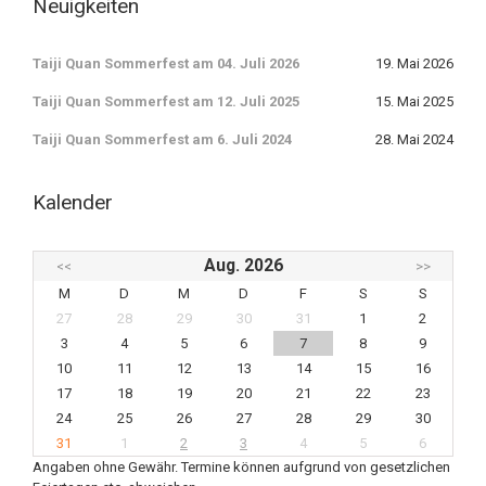
Neuigkeiten
Taiji Quan Sommerfest am 04. Juli 2026
19. Mai 2026
Taiji Quan Sommerfest am 12. Juli 2025
15. Mai 2025
Taiji Quan Sommerfest am 6. Juli 2024
28. Mai 2024
Kalender
Aug. 2026
<<
>>
M
D
M
D
F
S
S
27
28
29
30
31
1
2
3
4
5
6
7
8
9
10
11
12
13
14
15
16
17
18
19
20
21
22
23
24
25
26
27
28
29
30
31
1
2
3
4
5
6
Angaben ohne Gewähr. Termine können aufgrund von gesetzlichen