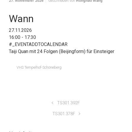
27. November 2026
Geschrieben von
Honghao Wang
Wann
27.11.2026
16:00 - 17:30
#_EVENTADDTOCALENDAR
Taiji Quan mit 24 Folgen (Beijingform) für Einsteiger
VHS Tempelhof-Schöneberg
TS301.392F
TS301.378F