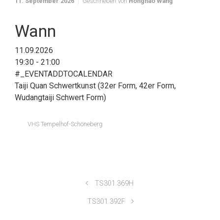
11. September 2026
Geschrieben von
Honghao Wang
Wann
11.09.2026
19:30 - 21:00
#_EVENTADDTOCALENDAR
Taiji Quan Schwertkunst (32er Form, 42er Form,
Wudangtaiji Schwert Form)
VHS Tempelhof-Schöneberg
TS301.369H
TS301.392F