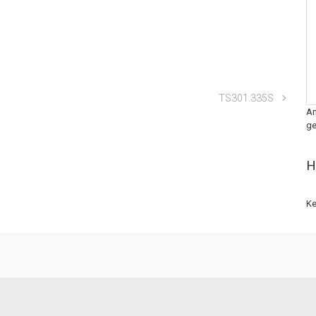
TS301.335S
An
ge
H
Ke