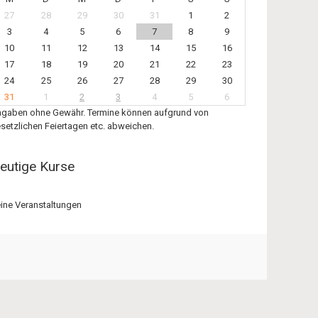
27
28
29
30
31
1
2
3
4
5
6
7
8
9
10
11
12
13
14
15
16
17
18
19
20
21
22
23
24
25
26
27
28
29
30
31
1
2
3
4
5
6
gaben ohne Gewähr. Termine können aufgrund von
setzlichen Feiertagen etc. abweichen.
eutige Kurse
ine Veranstaltungen