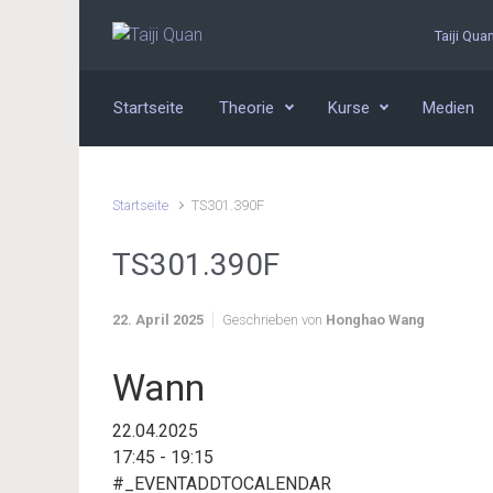
Zum Hauptinhalt springen
Taiji Qua
Startseite
Theorie
Kurse
Medien
Startseite
TS301.390F
TS301.390F
22. April 2025
Geschrieben von
Honghao Wang
Wann
22.04.2025
17:45 - 19:15
#_EVENTADDTOCALENDAR