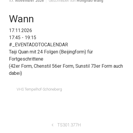
17. November 2026
Geschrieben von
Honghao Wang
Wann
17.11.2026
17:45 - 19:15
#_EVENTADDTOCALENDAR
Taiji Quan mit 24 Folgen (Beijingform) für
Fortgeschrittene
(42er Form, Chenstil 56er Form, Sunstil 73er Form auch
dabei)
VHS Tempelhof-Schöneberg
TS301.377H