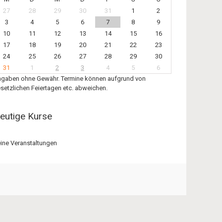
27
28
29
30
31
1
2
3
4
5
6
7
8
9
10
11
12
13
14
15
16
17
18
19
20
21
22
23
24
25
26
27
28
29
30
31
1
2
3
4
5
6
gaben ohne Gewähr. Termine können aufgrund von
setzlichen Feiertagen etc. abweichen.
eutige Kurse
ine Veranstaltungen