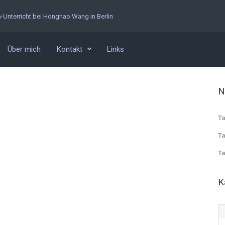
n-Unterricht bei Honghao Wang in Berlin
Über mich
Kontakt
Links
N
Ta
Ta
Ta
K