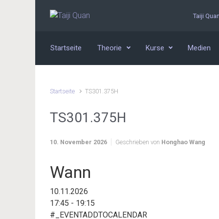
Zum Hauptinhalt springen
Taiji Qua
Startseite
Theorie
Kurse
Medien
Startseite
TS301.375H
TS301.375H
10. November 2026
Geschrieben von
Honghao Wang
Wann
10.11.2026
17:45 - 19:15
#_EVENTADDTOCALENDAR