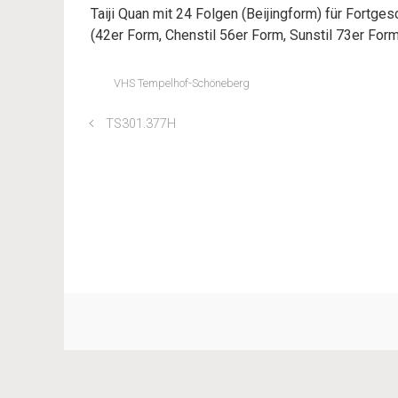
Taiji Quan mit 24 Folgen (Beijingform) für Fortges
(42er Form, Chenstil 56er Form, Sunstil 73er For
VHS Tempelhof-Schöneberg
TS301.377H