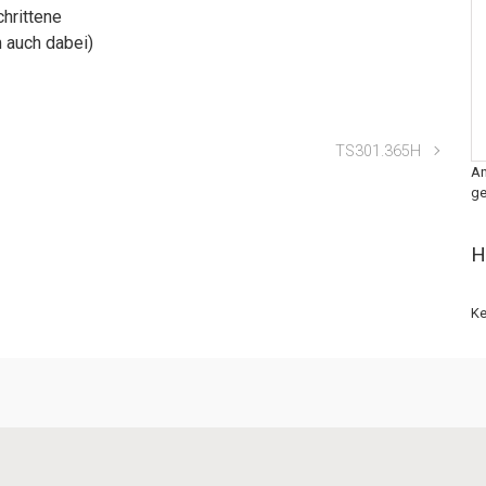
chrittene
m auch dabei)
TS301.365H
An
ge
H
Ke