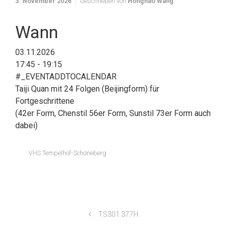
3. November 2026
Geschrieben von
Honghao Wang
Wann
03.11.2026
17:45 - 19:15
#_EVENTADDTOCALENDAR
Taiji Quan mit 24 Folgen (Beijingform) für
Fortgeschrittene
(42er Form, Chenstil 56er Form, Sunstil 73er Form auch
dabei)
VHS Tempelhof-Schöneberg
TS301.377H