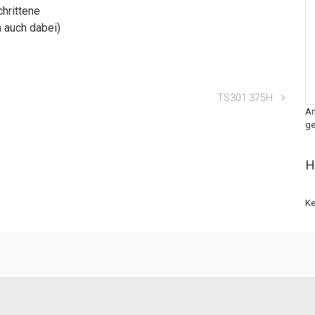
chrittene
m auch dabei)
TS301.375H
An
ge
H
Ke