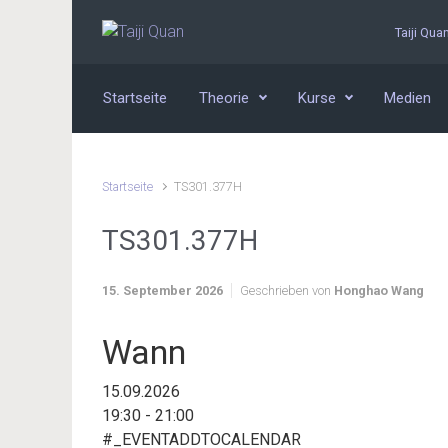
Zum Hauptinhalt springen
Taiji Qua
Startseite
Theorie
Kurse
Medien
Startseite
TS301.377H
TS301.377H
15. September 2026
Geschrieben von
Honghao Wang
Wann
15.09.2026
19:30 - 21:00
#_EVENTADDTOCALENDAR