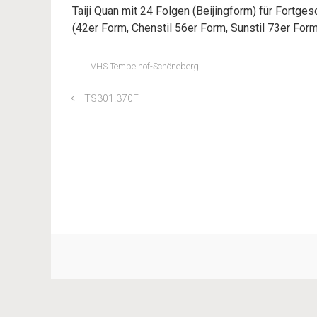
Taiji Quan mit 24 Folgen (Beijingform) für Fortges
(42er Form, Chenstil 56er Form, Sunstil 73er For
VHS Tempelhof-Schöneberg
TS301.370F