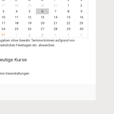
27
28
29
30
31
1
2
3
4
5
6
7
8
9
10
11
12
13
14
15
16
17
18
19
20
21
22
23
24
25
26
27
28
29
30
31
1
2
3
4
5
6
gaben ohne Gewähr. Termine können aufgrund von
setzlichen Feiertagen etc. abweichen.
eutige Kurse
ine Veranstaltungen