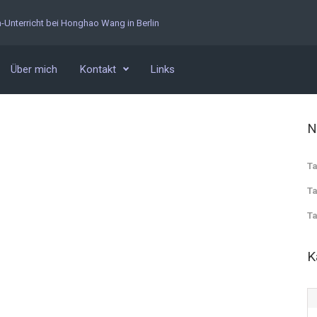
n-Unterricht bei Honghao Wang in Berlin
Über mich
Kontakt
Links
N
Ta
Ta
Ta
K