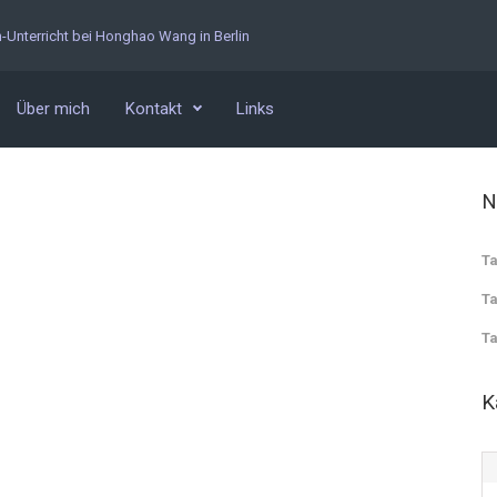
n-Unterricht bei Honghao Wang in Berlin
Über mich
Kontakt
Links
N
Ta
Ta
Ta
K