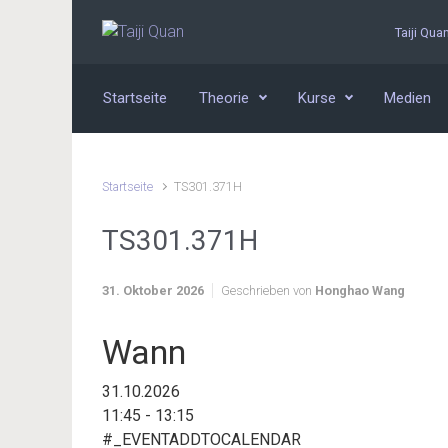
Zum Hauptinhalt springen
Taiji Qua
Startseite
Theorie
Kurse
Medien
Startseite
TS301.371H
TS301.371H
31. Oktober 2026
Geschrieben von
Honghao Wang
Wann
31.10.2026
11:45 - 13:15
#_EVENTADDTOCALENDAR