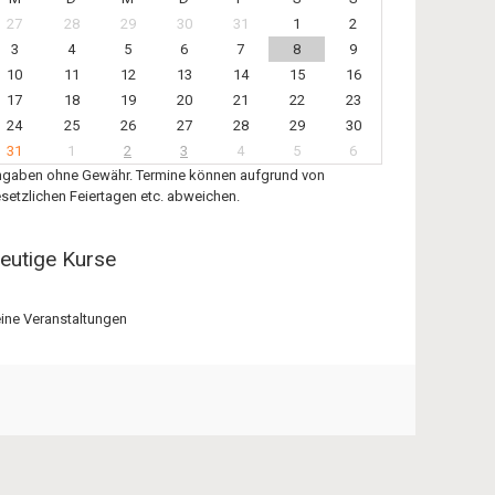
27
28
29
30
31
1
2
3
4
5
6
7
8
9
10
11
12
13
14
15
16
17
18
19
20
21
22
23
24
25
26
27
28
29
30
31
1
2
3
4
5
6
gaben ohne Gewähr. Termine können aufgrund von
setzlichen Feiertagen etc. abweichen.
eutige Kurse
ine Veranstaltungen