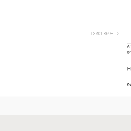
TS301.369H
An
ge
H
Ke