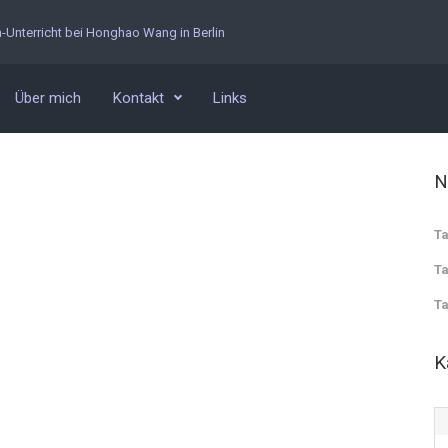
n-Unterricht bei Honghao Wang in Berlin
Über mich
Kontakt
Links
N
Ta
Ta
Ta
K