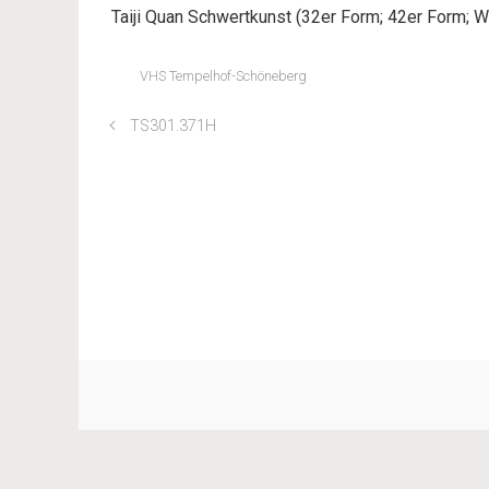
Taiji Quan Schwertkunst (32er Form; 42er Form; W
VHS Tempelhof-Schöneberg
TS301.371H