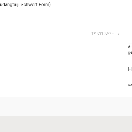
udangtaiji Schwert Form)
TS301.367H
An
ge
H
Ke