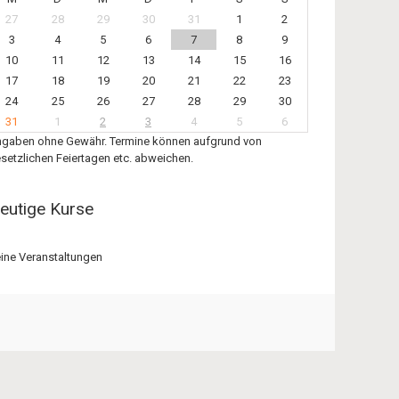
27
28
29
30
31
1
2
3
4
5
6
7
8
9
10
11
12
13
14
15
16
17
18
19
20
21
22
23
24
25
26
27
28
29
30
31
1
2
3
4
5
6
gaben ohne Gewähr. Termine können aufgrund von
setzlichen Feiertagen etc. abweichen.
eutige Kurse
ine Veranstaltungen