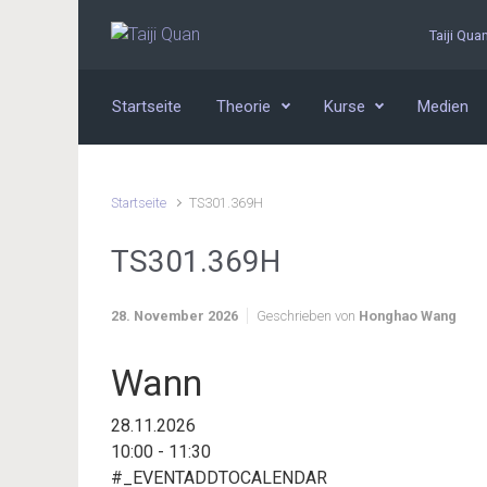
Zum Hauptinhalt springen
Taiji Qua
Startseite
Theorie
Kurse
Medien
Startseite
TS301.369H
TS301.369H
28. November 2026
Geschrieben von
Honghao Wang
Wann
28.11.2026
10:00 - 11:30
#_EVENTADDTOCALENDAR