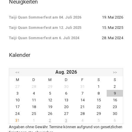
Neuigkeiten
Taiji Quan Sommerfest am 04. Juli 2026
19. Mai 2026
Taiji Quan Sommerfest am 12. Juli 2025
15. Mai 2025
Taiji Quan Sommerfest am 6. Juli 2024
28. Mai 2024
Kalender
Aug. 2026
<<
>>
M
D
M
D
F
S
S
27
28
29
30
31
1
2
3
4
5
6
7
8
9
10
11
12
13
14
15
16
17
18
19
20
21
22
23
24
25
26
27
28
29
30
31
1
2
3
4
5
6
Angaben ohne Gewähr. Termine können aufgrund von gesetzlichen