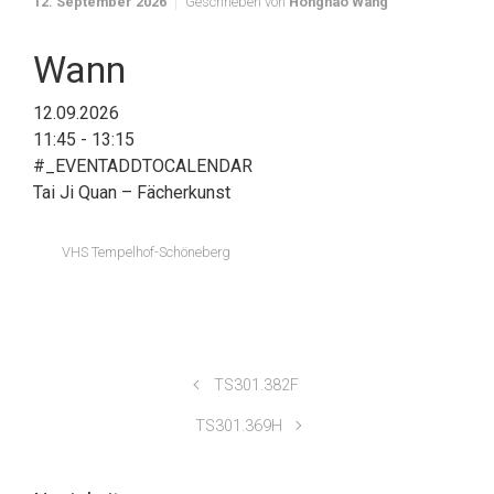
12. September 2026
Geschrieben von
Honghao Wang
Wann
12.09.2026
11:45 - 13:15
#_EVENTADDTOCALENDAR
Tai Ji Quan – Fächerkunst
VHS Tempelhof-Schöneberg
TS301.382F
TS301.369H