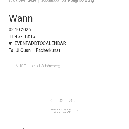
3. Oktober 2026
Geschrieben von
Honghao Wang
Wann
03.10.2026
11:45 - 13:15
#_EVENTADDTOCALENDAR
Tai Ji Quan – Fächerkunst
VHS Tempelhof-Schöneberg
TS301.382F
TS301.369H