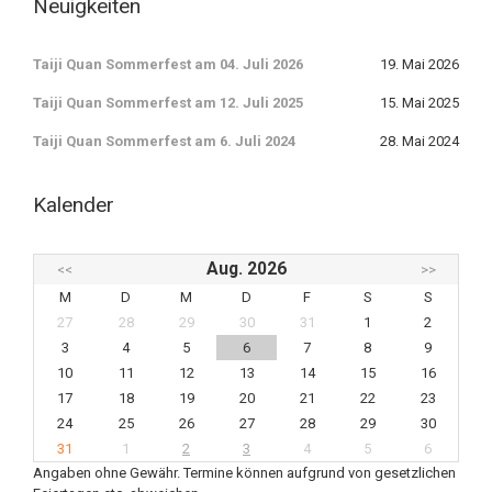
Neuigkeiten
Taiji Quan Sommerfest am 04. Juli 2026
19. Mai 2026
Taiji Quan Sommerfest am 12. Juli 2025
15. Mai 2025
Taiji Quan Sommerfest am 6. Juli 2024
28. Mai 2024
Kalender
Aug. 2026
<<
>>
M
D
M
D
F
S
S
27
28
29
30
31
1
2
3
4
5
6
7
8
9
10
11
12
13
14
15
16
17
18
19
20
21
22
23
24
25
26
27
28
29
30
31
1
2
3
4
5
6
Angaben ohne Gewähr. Termine können aufgrund von gesetzlichen