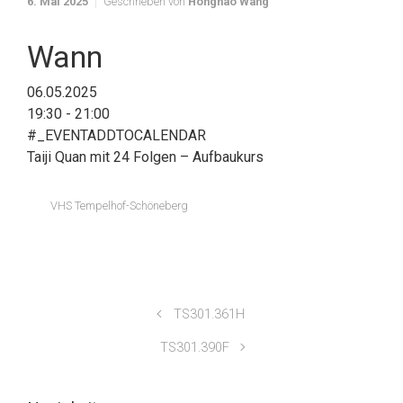
6. Mai 2025
Geschrieben von
Honghao Wang
Wann
06.05.2025
19:30 - 21:00
#_EVENTADDTOCALENDAR
Taiji Quan mit 24 Folgen – Aufbaukurs
VHS Tempelhof-Schöneberg
TS301.361H
TS301.390F