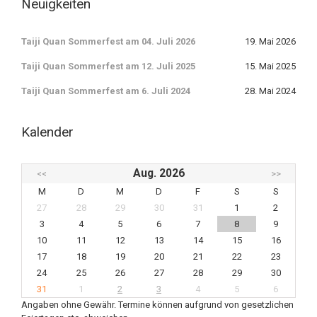
Neuigkeiten
Taiji Quan Sommerfest am 04. Juli 2026
19. Mai 2026
Taiji Quan Sommerfest am 12. Juli 2025
15. Mai 2025
Taiji Quan Sommerfest am 6. Juli 2024
28. Mai 2024
Kalender
Aug. 2026
<<
>>
M
D
M
D
F
S
S
27
28
29
30
31
1
2
3
4
5
6
7
8
9
10
11
12
13
14
15
16
17
18
19
20
21
22
23
24
25
26
27
28
29
30
31
1
2
3
4
5
6
Angaben ohne Gewähr. Termine können aufgrund von gesetzlichen