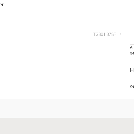
er
TS301.378F
An
ge
H
Ke