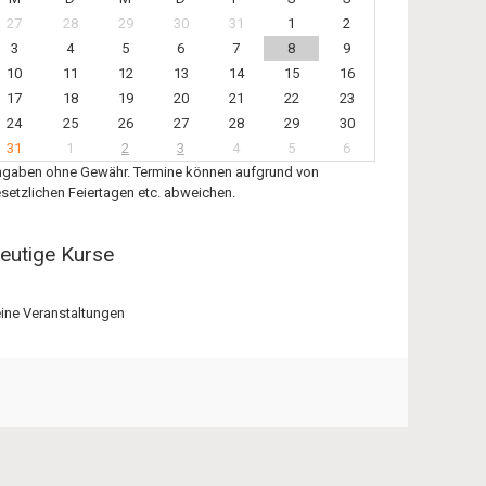
27
28
29
30
31
1
2
3
4
5
6
7
8
9
10
11
12
13
14
15
16
17
18
19
20
21
22
23
24
25
26
27
28
29
30
31
1
2
3
4
5
6
gaben ohne Gewähr. Termine können aufgrund von
setzlichen Feiertagen etc. abweichen.
eutige Kurse
ine Veranstaltungen