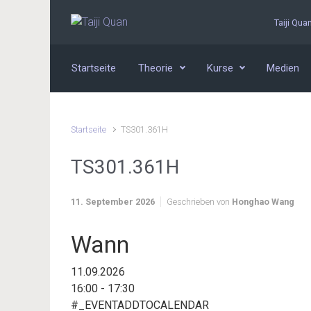
Zum Hauptinhalt springen
Taiji Qua
Startseite
Theorie
Kurse
Medien
Startseite
TS301.361H
TS301.361H
11. September 2026
Geschrieben von
Honghao Wang
Wann
11.09.2026
16:00 - 17:30
#_EVENTADDTOCALENDAR