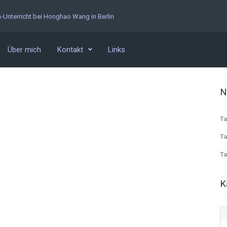
n-Unterricht bei Honghao Wang in Berlin
Über mich
Kontakt
Links
N
Ta
Ta
Ta
K