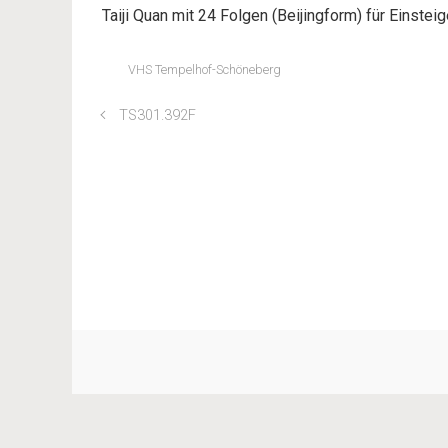
Taiji Quan mit 24 Folgen (Beijingform) für Einsteig
VHS Tempelhof-Schöneberg
TS301.392F