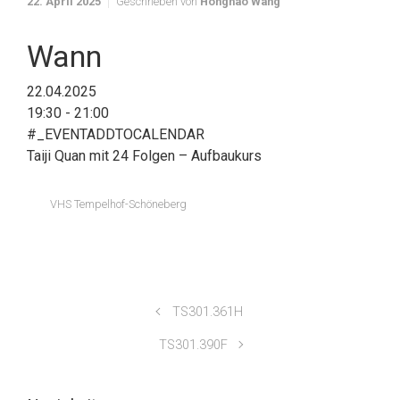
22. April 2025
Geschrieben von
Honghao Wang
Wann
22.04.2025
19:30 - 21:00
#_EVENTADDTOCALENDAR
Taiji Quan mit 24 Folgen – Aufbaukurs
VHS Tempelhof-Schöneberg
TS301.361H
TS301.390F