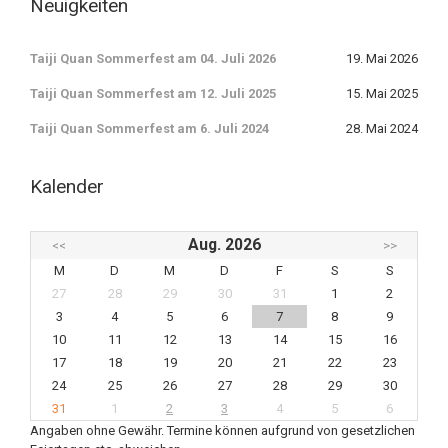
Neuigkeiten
Taiji Quan Sommerfest am 04. Juli 2026
19. Mai 2026
Taiji Quan Sommerfest am 12. Juli 2025
15. Mai 2025
Taiji Quan Sommerfest am 6. Juli 2024
28. Mai 2024
Kalender
Aug. 2026
<<
>>
M
D
M
D
F
S
S
27
28
29
30
31
1
2
3
4
5
6
7
8
9
10
11
12
13
14
15
16
17
18
19
20
21
22
23
24
25
26
27
28
29
30
31
1
2
3
4
5
6
Angaben ohne Gewähr. Termine können aufgrund von gesetzlichen