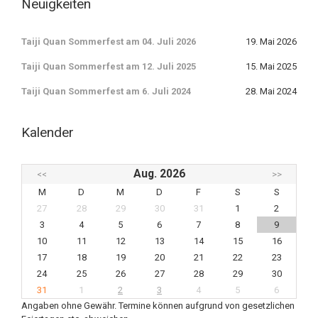
Neuigkeiten
Taiji Quan Sommerfest am 04. Juli 2026
19. Mai 2026
Taiji Quan Sommerfest am 12. Juli 2025
15. Mai 2025
Taiji Quan Sommerfest am 6. Juli 2024
28. Mai 2024
Kalender
Aug. 2026
<<
>>
M
D
M
D
F
S
S
27
28
29
30
31
1
2
3
4
5
6
7
8
9
10
11
12
13
14
15
16
17
18
19
20
21
22
23
24
25
26
27
28
29
30
31
1
2
3
4
5
6
Angaben ohne Gewähr. Termine können aufgrund von gesetzlichen