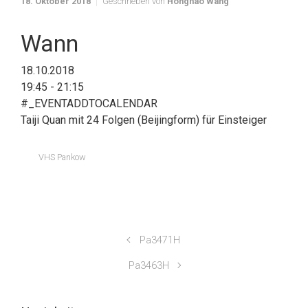
18. Oktober 2018
Geschrieben von
Honghao Wang
Wann
18.10.2018
19:45 - 21:15
#_EVENTADDTOCALENDAR
Taiji Quan mit 24 Folgen (Beijingform) für Einsteiger
VHS Pankow
Pa3471H
Pa3463H