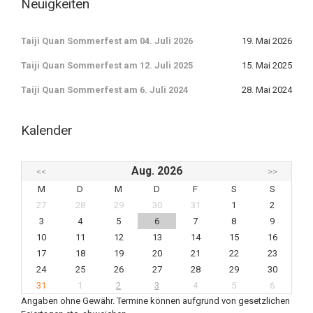
Neuigkeiten
Taiji Quan Sommerfest am 04. Juli 2026
19. Mai 2026
Taiji Quan Sommerfest am 12. Juli 2025
15. Mai 2025
Taiji Quan Sommerfest am 6. Juli 2024
28. Mai 2024
Kalender
Aug. 2026
<<
>>
M
D
M
D
F
S
S
27
28
29
30
31
1
2
3
4
5
6
7
8
9
10
11
12
13
14
15
16
17
18
19
20
21
22
23
24
25
26
27
28
29
30
31
1
2
3
4
5
6
Angaben ohne Gewähr. Termine können aufgrund von gesetzlichen