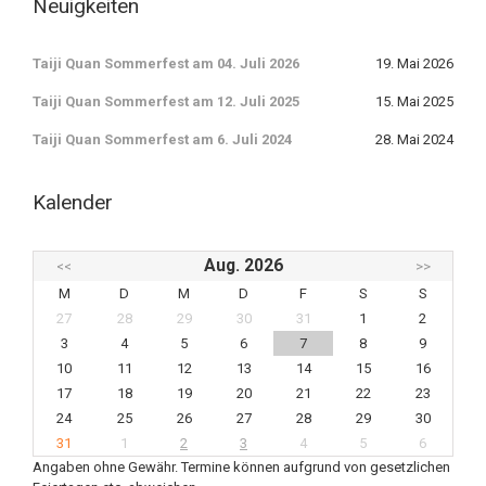
Neuigkeiten
Taiji Quan Sommerfest am 04. Juli 2026
19. Mai 2026
Taiji Quan Sommerfest am 12. Juli 2025
15. Mai 2025
Taiji Quan Sommerfest am 6. Juli 2024
28. Mai 2024
Kalender
Aug. 2026
<<
>>
M
D
M
D
F
S
S
27
28
29
30
31
1
2
3
4
5
6
7
8
9
10
11
12
13
14
15
16
17
18
19
20
21
22
23
24
25
26
27
28
29
30
31
1
2
3
4
5
6
Angaben ohne Gewähr. Termine können aufgrund von gesetzlichen