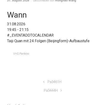
31. August 2026
Geschrieben von
Honghao Wang
Wann
31.08.2026
19:45 - 21:15
#_EVENTADDTOCALENDAR
Taiji Quan mit 24 Folgen (Beijingform)-Aufbaustufe
VHS Pankow
Pa3461H
Pa3444H