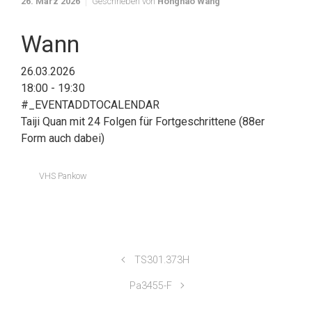
26. März 2026
Geschrieben von
Honghao Wang
Wann
26.03.2026
18:00 - 19:30
#_EVENTADDTOCALENDAR
Taiji Quan mit 24 Folgen für Fortgeschrittene (88er
Form auch dabei)
VHS Pankow
TS301.373H
Pa3455-F