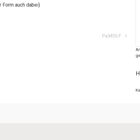
er Form auch dabei)
Pa3455-F
An
ge
H
Ke