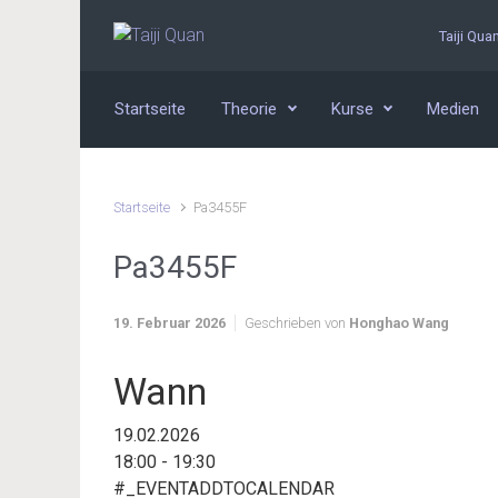
Zum Hauptinhalt springen
Taiji Qua
Startseite
Theorie
Kurse
Medien
Startseite
Pa3455F
Pa3455F
19. Februar 2026
Geschrieben von
Honghao Wang
Wann
19.02.2026
18:00 - 19:30
#_EVENTADDTOCALENDAR