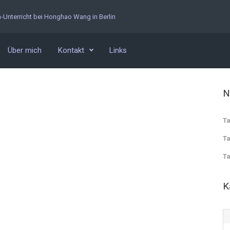
n-Unterricht bei Honghao Wang in Berlin
Über mich
Kontakt
Links
N
Ta
Ta
Ta
K