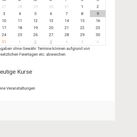
27
28
29
30
31
1
2
3
4
5
6
7
8
9
10
11
12
13
14
15
16
17
18
19
20
21
22
23
24
25
26
27
28
29
30
31
1
2
3
4
5
6
gaben ohne Gewähr. Termine können aufgrund von
setzlichen Feiertagen etc. abweichen.
eutige Kurse
ine Veranstaltungen