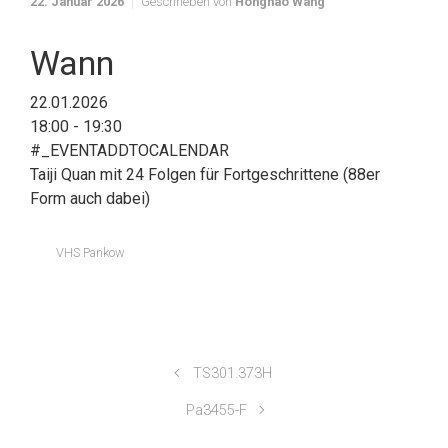
22. Januar 2026
Geschrieben von
Honghao Wang
Wann
22.01.2026
18:00 - 19:30
#_EVENTADDTOCALENDAR
Taiji Quan mit 24 Folgen für Fortgeschrittene (88er
Form auch dabei)
VHS Pankow
TS301.373H
Pa3455-F